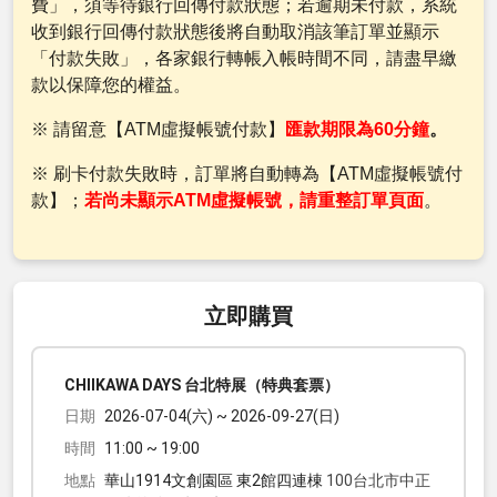
費」，須等待銀行回傳付款狀態；若逾期未付款，系統
收到銀行回傳付款狀態後將自動取消該筆訂單並顯示
「付款失敗」，各家銀行轉帳入帳時間不同，請盡早繳
款以保障您的權益。
※ 請留意【ATM虛擬帳號付款】
匯款期限為60分鐘
。
※ 刷卡付款失敗時，訂單將自動轉為【ATM虛擬帳號付
款】；
若尚未顯示ATM虛擬帳號，請重整訂單頁面
。
立即購買
CHIIKAWA DAYS 台北特展（特典套票）
日期
2026-07-04(六) ~ 2026-09-27(日)
時間
11:00 ~ 19:00
地點
華山1914文創園區 東2館四連棟
100台北市中正