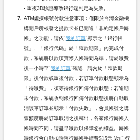
• 重複3D驗證導致銀行端判定為失敗。
ATM虛擬帳號付款注意事項：僅限於台灣金融機
構開戶所核發之提款卡並已開通「非約定帳戶轉
帳」之功能，請依"
我的訂單
"顯示之「銀行帳
號」、「銀行代碼」於「匯款期限」內完成付
款，系統將以款項實際入帳時間為準，請於繳費
後一小時至"
我的訂單
"確認，請勿於「匯款期
限」後付款或重複付款，若訂單付款狀態顯示為
「待繳費」，須等待銀行回傳付款狀態；若逾期
未付款，系統收到銀行回傳付款狀態後將自動取
消該筆訂單並顯示「付款失敗」，會員帳號之購
票額度將於訂單取消之後釋出，各家銀行轉帳入
帳時間不同，請盡早繳款以保障您的權益。轉帳
時銀行會自動扣除跨行轉帳手續費$15元 (勿自行