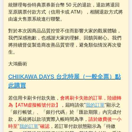
統辦理每份特典票券新台幣 50 元的退款，退款將退回
至原購票付款方式（信用卡或 ATM），相關退款方式將
由遠大售票系統進行聯繫。
對於本次因商品品質控管不佳而影響大家的觀展體驗，
我們深感抱歉，也感謝大家的理解、回饋與耐心。我們
將持續督促製造商改善品質管理，避免類似情況再次發
生。
大鴻藝術
CHIIKAWA DAYS 台北特展（一般全票）點
此購買
若信用卡刷卡付款失敗，
會將刷卡失敗的訂單，陸續轉
為【ATM虛擬帳號付款】
，屆時請依"
我的訂單
"顯示之
「銀行帳號」、「銀行代碼」於「匯款期限」內完成付
款，系統將以款項實際入帳時間為準，
請於繳費後一小
時至"
我的訂單
"確認
，若訂單付款狀態顯示為「待繳