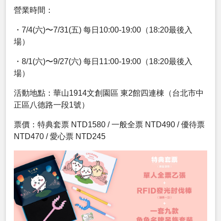
營業時間：
・7/4(六)〜7/31(五) 每日10:00-19:00（18:20最後入
場）
・8/1(六)〜9/27(六) 每日11:00-19:00（18:20最後入
場）
活動地點：華山1914文創園區 東2館四連棟（台北市中
正區八德路一段1號）
票價：特典套票 NTD1580 / 一般全票 NTD490 / 優待票
NTD470 / 愛心票 NTD245