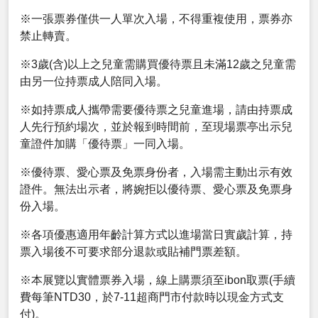
※一張票券僅供一人單次入場，不得重複使用，票券亦
禁止轉賣。
※3歲(含)以上之兒童需購買優待票且未滿12歲之兒童需
由另一位持票成人陪同入場。
※如持票成人攜帶需要優待票之兒童進場，請由持票成
人先行預約場次，並於報到時間前，至現場票亭出示兒
童證件加購「優待票」一同入場。
※優待票、愛心票及免票身份者，入場需主動出示有效
證件。無法出示者，將婉拒以優待票、愛心票及免票身
份入場。
※各項優惠適用年齡計算方式以進場當日實歲計算，持
票入場後不可要求部分退款或貼補門票差額。
※本展覽以實體票券入場，線上購票須至ibon取票(手續
費每筆NTD30，於7-11超商門市付款時以現金方式支
付)。