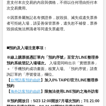
意支付本次交易的內容與價格，不得以任何理由拒付本
次交易費用。
※因票券屬無記名有價證券，故毀損、滅失或遺失票券
者可拒絕入場，請妥善保管票券，遺失恕不補發，票券
毀損或無法辨識者等同遺失票處理。
◼️預約及入場注意事項：
※線上購票後憑訂單內「預約序號」至官方LINE整理券
預約系統登記入場場次。
入場需同時出示「實體票券」
＋「手機預約成功畫面」核實入場。「預約序號」請查
詢訂單的「序號發送」欄位。
【
台灣訪客預約由此
】加入0% TAIPEI官方LINE整理券
預約
【
海外訪客預約由此
】限無法使用LINE預約之海外訪客
※預約開放日：5/23 12:00開放7月場次預約；7/1 21:00