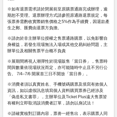
※如有退票需求請於閉展前至原購票通路完成辦理，逾
期恕不受理。退票辦理方式請參照原通路退票規定，每
張票券需酌收實際銷售價格之5%作為手續費，因退款產
生之郵、匯費由退票方負擔。
※請勿於非主辦單位授權之售票通路購票，以免影響自
身權益，若發生現場無法入場或其他交易糾紛問題，主
辦單位及相關售票平台概不負責
※展期間將視人潮彈性於現場販售「當日券」，售票時
間與數量依現場狀況而定，亦可能隨時中止且不另行公
告。 7/4–7/6 開展首三日不開放「當日券」。
※消費者須以真實姓名、手機號碼購票及填寫有效個人
資訊，如以虛假訊息填寫個人資料購買票券已經涉及
「偽造私文書罪」，主辦單位及Ticket Plus遠大售票皆
有權利立即取消該消費者訂單，請勿以身試法！
※請確實核對訂購內容，票劵一經售出，表示購票人同