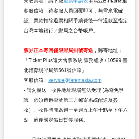
未取票者：請下載
退票申請表
填寫並E-mail寄至
客服信箱，待客服人員回覆即可，無需來電確
認。票款扣除退票相關手續費後一律退款至指定
台灣本地銀行／郵局之台幣帳戶。
票券正本寄回僅限郵局掛號寄送
，
郵寄地址：
「Ticket Plus遠大售票系統 票務組收 / 10599 臺
北體育場郵局第561號信箱」
客服信箱：
service@farentasia.com
• 請勿親送，收件地址現場無法受理 (為避免爭
議，必須透過掛號第三方郵寄系統配送及簽
收）。收件時間為週一至週五上午十點至下午六
點，適逢國定假日暫停服務。