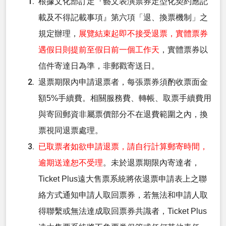
根據文化部訂定『藝文表演票券定型化契約應記
載及不得記載事項』第六項「退、換票機制」之
規定辦理，
展覽結束起即不接受退票，實體票券
遇假日則提前至假日前一個工作天
，實體票券以
信件寄達日為準，非郵戳寄送日。
退票期限內申請退票者，每張票券須酌收票面金
額5%手續費。相關服務費、轉帳、取票手續費用
與寄回郵資非屬票價部分不在退費範圍之內，換
票視同退票處理。
已取票者如欲申請退票，請自行計算郵寄時間，
逾期送達恕不受理
。未於退票期限內寄達者，
Ticket Plus遠大售票系統將依退票申請表上之聯
絡方式通知申請人取回票券，若無法和申請人取
得聯繫或無法達成取回票券共識者，Ticket Plus