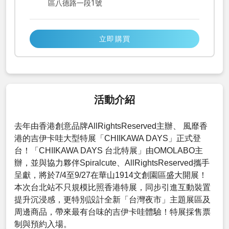
區八德路一段1號
立即購買
活動介紹
去年由香港創意品牌AllRightsReserved主辦、 風靡香
港的吉伊卡哇大型特展「CHIIKAWA DAYS」正式登
台！「CHIIKAWA DAYS 台北特展」由OMOLABO主
辦，並與協力夥伴Spiralcute、AllRightsReserved攜手
呈獻，將於7/4至9/27在華山1914文創園區盛大開展！
本次台北站不只規模比照香港特展，同步引進互動裝置
提升沉浸感，更特別設計全新「台灣夜市」主題展區及
周邊商品，帶來最有台味的吉伊卡哇體驗！特展採售票
制與預約入場。