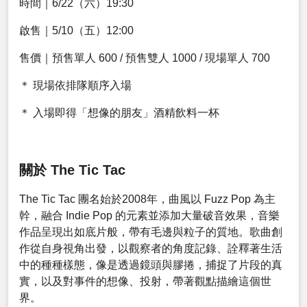
時間｜6/22（六）19:30
啟售｜5/10（五）12:00
售價｜預售單人 600 / 預售雙人 1000 / 現場單人 700
＊ 現場依排隊順序入場
＊ 入場即得「想像的朋友」酒精飲料一杯
關於 The Tic Tac
The Tic Tac 團名始於2008年，曲風以 Fuzz Pop 為主
幹，融合 Indie Pop 的元素並添加大量破音效果，音樂
作品呈現出如底片般，帶有毛邊與粒子的質地。歌曲創
作從自身視角出發，以觀察者的角度記錄、詮釋著生活
中的種種樣態，像是透過鏡頭與膠捲，捕捉了片段的真
實，以及對事件的想像、投射，帶著觀點描繪這個世
界。