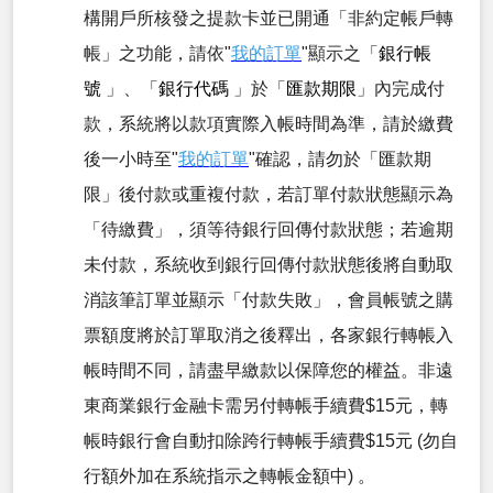
構開戶所核發之提款卡並已開通「非約定帳戶轉
帳」之功能，
請依
"
我的訂單
"
顯示之「
銀行帳
號
」、「
銀行代碼
」於「
匯款期限
」內完
成付
款，
系統將以款項實際入帳時間為準，請於繳費
後一小時至"
我的訂單
"確認，請勿於「匯款期
限」後付款或重複付款，若訂單付款狀態顯示為
「待繳費」，須等待銀行回傳付款狀態；若逾期
未付款，系統收到銀行回傳付款狀態後將自動取
消該筆訂單並顯示「付款失敗」，會員帳號之購
票額度將於訂單取消之後釋出，各家銀行轉帳入
帳時間不同，請盡早繳款以保障您的權益。非遠
東商業銀行金融卡需另付轉帳手續費$15元，轉
帳時銀行會自動扣除跨行轉帳手續費$15元 (勿自
行額外加在系統指示之轉帳金額中) 。