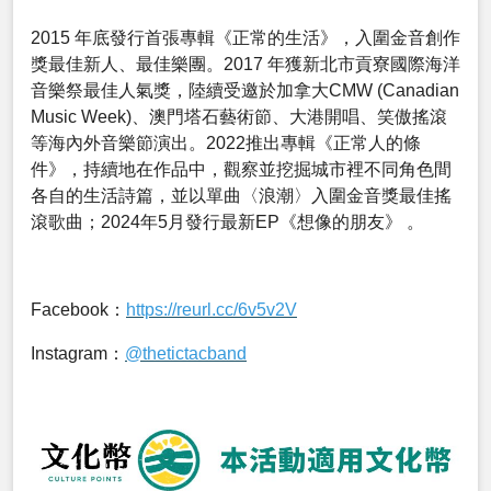
2015 年底發行首張專輯《正常的生活》，入圍金音創作
獎最佳新人、最佳樂團。2017 年獲新北市貢寮國際海洋
音樂祭最佳人氣獎，陸續受邀於加拿大CMW (Canadian
Music Week)、澳門塔石藝術節、大港開唱、笑傲搖滾
等海內外音樂節演出。2022推出專輯《正常人的條
件》，持續地在作品中，觀察並挖掘城市裡不同角色間
各自的生活詩篇，並以單曲〈浪潮〉入圍金音獎最佳搖
滾歌曲；2024年5月發行最新EP《想像的朋友》 。
Facebook：
https://reurl.cc/6v5v2V
Instagram：
@thetictacband