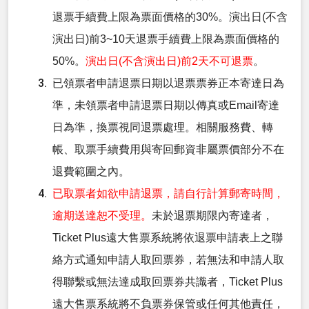
退票手續費上限為票面價格的
30%
。演出日
(
不含
演出日
)
前
3~10
天退票手續費上限為票面價格的
50%
。
演出日
(
不含演出日
)
前
2天不可退票
。
已領票者申請退票日期以退票票券正本寄達日為
準，未領票者申請退票日期以傳真或Email寄達
日為準，換票視同退票處理。相關服務費、轉
帳、取票手續費用與寄回郵資非屬票價部分不在
退費範圍之內。
已取票者如欲申請退票，請自行計算郵寄時間，
逾期送達恕不受理。
未於退票期限內寄達者，
Ticket Plus遠大售票系統將依退票申請表上之聯
絡方式通知申請人取回票券，若無法和申請人取
得聯繫或無法達成取回票券共識者，Ticket Plus
遠大售票系統將不負票券保管或任何其他責任，