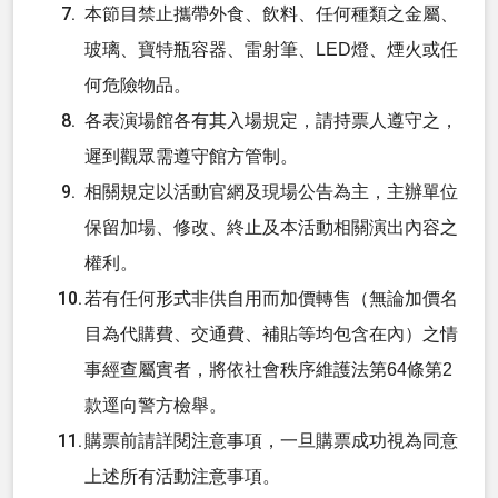
本節目禁止攜帶外食、飲料、任何種類之金屬、
玻璃、寶特瓶容器、雷射筆、LED燈、煙火或任
何危險物品。
各表演場館各有其入場規定，請持票人遵守之，
遲到觀眾需遵守館方管制。
相關規定以活動官網及現場公告為主，主辦單位
保留加場、修改、終止及本活動相關演出內容之
權利。
若有任何形式非供自用而加價轉售（無論加價名
目為代購費、交通費、補貼等均包含在內）之情
事經查屬實者，將依社會秩序維護法第64條第2
款逕向警方檢舉。
購票前請詳閱注意事項，一旦購票成功視為同意
上述所有活動注意事項。