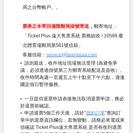
局之台幣帳戶。。
票券正本寄回僅限郵局掛號寄送
，
郵寄地址：
「Ticket Plus 遠大售票系統 票務組收 / 10599 臺
北體育場郵局第561號信箱」
客服信箱：
service@farentasia.com
• 請勿親送，收件地址現場無法受理 (為避免爭
議，必須透過掛號第三方郵寄系統配送及簽收）。
收件時間為週一至週五上午十點至下午六點，適逢
國定假日暫停服務。
• 一旦提供退票申請表後無法取消退票申請，務必
於退票前確認。
• 申請退票5個工作天後，請於"
我的訂單
"查詢訂
單中的退票資訊欄位，若無變動，請務必來電或來
信確認 Ticket Plus遠大售票系統 是否有收到退票