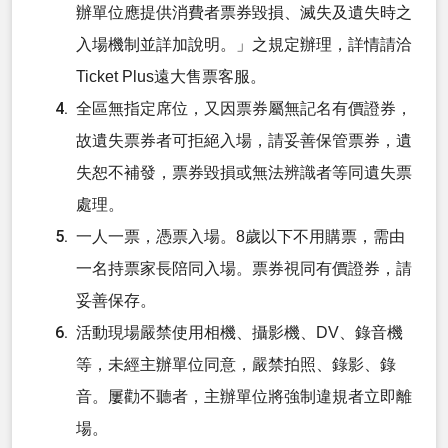
辦單位應提供消費者票券毀損、滅失及遺失時之
入場機制並詳加說明。」之規定辦理，詳情請洽
Ticket Plus遠大售票客服。
全區無指定席位，又因票券屬無記名有價證券，
故遺失票券者可拒絕入場，請妥善保管票券，遺
失恕不補發，票券毀損或無法辨識者等同遺失票
處理。
一人一票，憑票入場
。8歲以下不用購票，需由
一名持票家長陪同入場。票券視同有價證券，請
妥善保存。
活動現場嚴禁使用相機、攝影機、DV、錄音機
等，未經主辦單位同意，嚴禁拍照、錄影、錄
音。屢勸不聽者，主辦單位將強制違規者立即離
場。