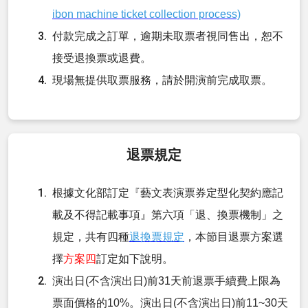
ibon machine ticket collection process)
付款完成之訂單，逾期未取票者視同售出，恕不
接受退換票或退費。
現場無提供取票服務，請於開演前完成取票。
退票規定
根據文化部訂定『藝文表演票券定型化契約應記
載及不得記載事項』第六項「退、換票機制」之
規定，共有四種
退換票規定
，本節目退票方案選
擇
方案四
訂定如下說明。
演出日(不含演出日
)
前
31
天前退票手續費上限為
票面價格的
10%
。演出日
(
不含演出日
)
前
11~30
天