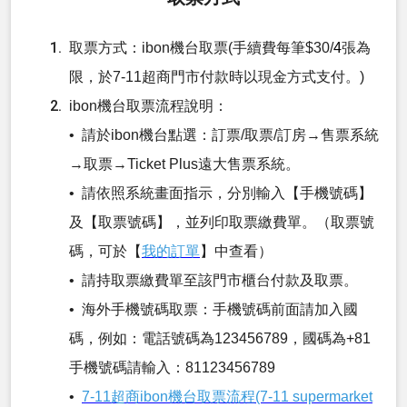
取票方式：ibon機台取票(手續費每筆$30/
4
張為
限，於7-11超商門市付款時以現金方式支付。)
ibon機台取票流程說明：
• 請於ibon機台點選：訂票/取票/訂房→售票系統
→取票→Ticket Plus遠大售票系統。
• 請依照系統畫面指示，分別輸入【手機號碼】
及【取票號碼】，並列印取票繳費單。（取票號
碼，可於【
我的訂單
】中查看）
• 請持取票繳費單至該門市櫃台付款及取票。
• 海外手機號碼取票：手機號碼前面請加入國
碼，例如：電話號碼為123456789，國碼為+81
手機號碼請輸入：81123456789
•
7-11超商ibon機台取票流程(7-11 supermarket