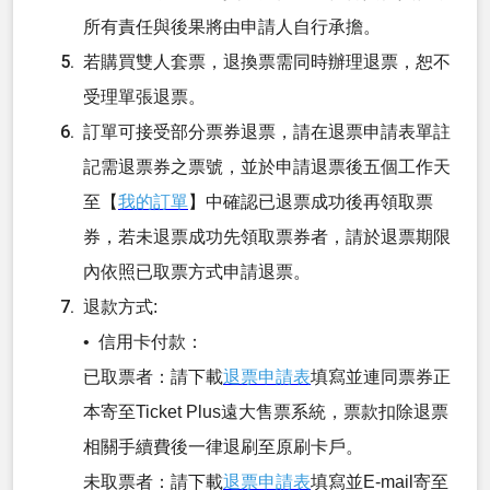
所有責任與後果將由申請人自行承擔。
若購買雙人套票，退換票需同時辦理退票，恕不
受理單張退票。
訂單可接受部分票券退票，請在退票申請表單註
記需退票券之票號，並於申請退票後五個工作天
至【
我的訂單
】中確認已退票成功後再領取票
券，若未退票成功先領取票券者，請於退票期限
內依照已取票方式申請退票。
退款方式:
• 信用卡付款：
已取票者：請下載
退票申請表
填寫並連同票券正
本寄至Ticket Plus遠大售票系統，票款扣除退票
相關手續費後一律退刷至原刷卡戶。
未取票者：請下載
退票申請表
填寫並E-mail寄至