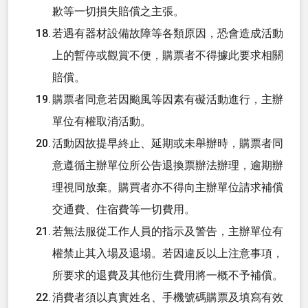
歉等一切損失賠償之主張。
若遇有器材設備故障等各類原因，恐會造成活動
上的暫停或觀賞不便，購票者不得據此要求相關
賠償。
購票者同意若因颱風等因素有礙活動進行，主辦
單位有權取消活動。
活動因故提早終止、延期或未舉辦時，購票者同
意遵循主辦單位所公告退換票辦法辦理，逾期辦
理視同放棄。購買者亦不得向主辦單位請求補償
交通費、住宿費等一切費用。
若無法服從工作人員的指示及警告，主辦單位有
權禁止其入場及退場。若因違反以上注意事項，
所要求的退費及其他衍生費用將一概不予補償。
消費者須以真實姓名、手機號碼購票及填寫有效