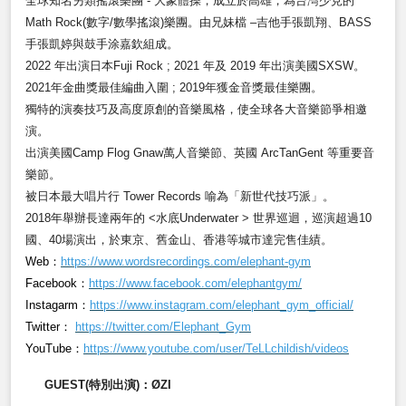
全球知名另類搖滾樂團 - 大象體操，成立於高雄，為台灣少見的
Math Rock(數字/數學搖滾)樂團。由兄妹檔 –吉他手張凱翔、BASS
手張凱婷與鼓手涂嘉欽組成。
2022 年出演日本Fuji Rock ; 2021 年及 2019 年出演美國SXSW。
2021
年金曲獎最佳編曲入圍 ; 2019年獲金音獎最佳樂團。
獨特的演奏技巧及高度原創的音樂風格，使全球各大音樂節爭相邀
演。
出演美國Camp Flog Gnaw萬人音樂節、英國 ArcTanGent 等重要音
樂節。
被日本最大唱片行 Tower Records 喻為「新世代技巧派」。
2018年舉辦長達兩年的 <水底Underwater > 世界巡迴，巡演超過10
國、40場演出，於東京、舊金山、香港等城市達完售佳績。
Web：
https://www.wordsrecordings.com/elephant-gym
Facebook：
https://www.facebook.com/elephantgym/
Instagarm：
https://www.instagram.com/elephant_gym_official/
Twitter：
https://twitter.com/Elephant_Gym
YouTube：
https://www.youtube.com/user/TeLLchildish/videos
GUEST(
特別出演)：ØZI