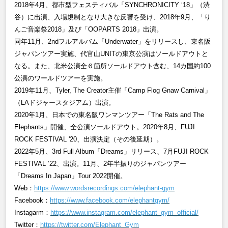
2018
年
4
月、都市型フェスティバル「
SYNCHRONICITY ‘18
」（渋
谷）に出演、入場規制となり大きな反響を受け、
2018
年
9
月、「り
んご音楽祭
2018
」及び「
OOPARTS 2018」出演。
同年
11
月、
2nd
フルアルバム「
Underwater
」をリリースし、東名阪
ジャパンツアー実施、代官山
UNIT
の東京公演はソールドアウトと
なる。また、北米公演全６箇所ソールドアウト含む、
14
カ国約
100
公演のワールドツアーを実施。
2019
年
11
月、
Tyler, The Creator
主催「
Camp Flog Gnaw Carnival
」
（
LAドジャースタジアム）出演。
2020
年
1
月、日本での東名阪ワンマンツアー「
The Rats and The
Elephants
」開催、全公演ソールドアウト。
2020
年
8
月、
FUJI
ROCK FESTIVAL '20、出演決定（その後延期）。
2022
年
5
月、
3rd Full Album
「
Dreams
」リリース、
7
月
FUJI ROCK
FESTIVAL ’22
、出演。
11
月、
2年半振りのジャパンツアー
「Dreams In Japan」Tour 2022開催。
Web
：
https://www.wordsrecordings.com/elephant-gym
Facebook
：
https://www.facebook.com/elephantgym/
Instagarm
：
https://www.instagram.com/elephant_gym_official/
Twitter
：
https://twitter.com/Elephant_Gym