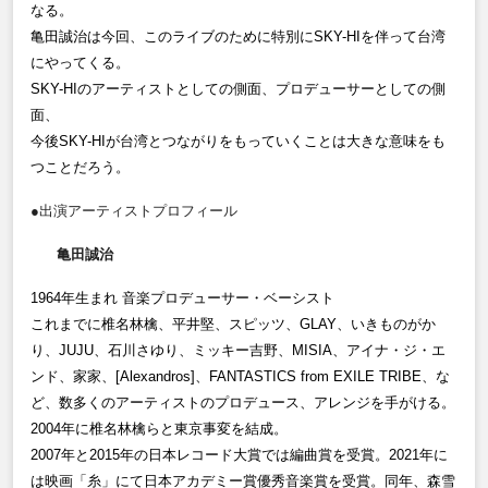
なる。
亀田誠治は今回、このライブのために特別に
SKY-HIを伴って台湾
にやってくる。
SKY-HIのアーティストとしての側面、プロデューサーとしての側
面、
今後
SKY-HI
が台湾とつながりをもっていくことは大きな意味をも
つことだろう。
●出演アーティストプロフィール
亀
田誠治
1964年生まれ 音楽プロデューサー・ベーシスト
これまでに椎名林檎、平井堅、スピッツ、
GLAY
、いきものがか
り、
JUJU
、石川さゆり、ミッキー吉野、
MISIA
、アイナ・ジ・エ
ンド、家家、
[Alexandros]
、
FANTASTICS from EXILE TRIBE、な
ど、数多くのアーティストのプロデュース、アレンジを手がける。
2004年に椎名林檎らと東京事変を結成。
2007年と
2015
年の日本レコード大賞では編曲賞を受賞。
2021
年に
は映画「糸」にて日本アカデミー賞優秀音楽賞を受賞。同年、森雪