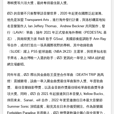
專輯獎等六項大獎，最終奪得最佳新人獎。
ØZI
的音樂不只衝擊華語音樂世界，2020 年起更在國際泛起漣漪。
他先是加盟 Transparent Arts，進行海外發行計畫，與洛杉磯當地知
名音樂製作人 Ian Jeffery Thomas、Andrew Beckner 共同製作，發
行〈LAVA!〉單曲；隔年 2021 年正式發表海外專輯《PEDESTAL 基
石》，與南韓實力派 R&B 歌手 GSoul、美國節奏藍調歌手 Arin Ray
等合作，成功打造出一張具國際視野的專輯。其中收錄歌曲
〈SLIDE〉躍上 PS5 籃球遊戲《NBA 2K23》主選單，與世界知名歌
手齊名，為台灣唯一入選的歌手；ØZI 更因此一舉登上 NBA 紐約籃
網主場獻唱。
同年年底，ØZI 釋出與金曲歌王蛋堡合作單曲〈DEATH TRIP 跑馬
燈〉震撼樂壇，該曲一舉入圍金曲獎最佳單曲製作人獎、年度歌曲
獎、 最佳音樂錄影帶獎，以及金音創作獎最佳嘻哈單曲歌曲獎等多
項大獎。同時，ØZI 自 2021 年起接連與日本音樂人 ¥ellow Bucks、
倖田來未、Sanari、eill 合作，2022 年更受邀擔任日本最大音樂節
Summer Sonic 演唱嘉賓，顯見其在日本亦備受關注。作為新樂園
Forbidden Paradise 首席藝人，ØZI 狹帶著飽滿企圖心與全面實力，