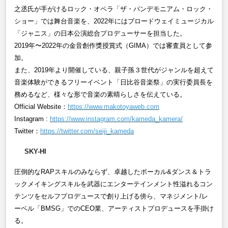
之丞氏が手がけるロック・オペラ「ザ・パンデモニアム・ロック・
ショー」では舞台音楽を、
2022年にはブロードウェイミュージカル
「ジャニス」の日本公演総合プロデューサーを担当した。
2019
年〜
2022
年の金音創作獎授賞式（
GIMA）では審査員として参
加。
また、2019年より開催している、親子孫３世代がジャンルを超えて
音楽体験ができるフリーイベント「日比谷音楽祭」の実行委員長を
務めるなど、様々な形で音楽の素晴らしさを伝えている。
Official Website：
https://www.makotoyaweb.com
Instagram :
https://www.instagram.com/kameda_kamera/
Twitter
：
https://twitter.com/seiji_kameda
SKY-HI
圧倒的な
RAP
スキルのみならず、卓越したボーカル
&
ダンス＆トラ
ックメイキングスキルを武器にエンターテインメント性溢れるコン
テンツをセルフプロデュースで創り上げる傍ら、マネジメント
/
レ
ーベル「
BMSG
」での
CEO業、アーティストプロデュースを手掛け
る。