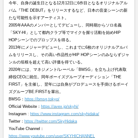
今年、自身の誕生日となる
12
月
12
日に
6
作目となるオリジナルアル
バム『
THE DEBUT』をリリースするなど、日本の音楽シーンの新
たな可能性を示すアーティスト。
2005
年
AAA
のメンバーとしてデビューし、同時期からソロ名義
「
SKY-HI
」として都内クラブ等でマイクを握り活動を始め
HIP
HOPシーンでのプロップスを得る。
2013
年にメジャーデビューし、これまでに6
枚のオリジナルアルバ
ムをリリースし、その高い作品性が
HIP HOPシーンのみならずジャ
ンルの垣根を超えて高い評価を得ている。
2020
年には、マネジメント
/
レーベル「
BMSG
」を立ち上げ代表取
締役
CEO
に就任。同年ボーイズグループオーディション「
THE
FIRST
」を主催し、翌年には自身がプロデュースを手掛けるボーイ
ズグループ
BE:FIRSTを輩出。
BMSG
：
https://bmsg.tokyo/
Official Website：
https://avex.jp/skyhi/
Instagram :
https://www.instagram.com/skyhidaka/
Twitter
：
https://twitter.com/SkyHidaka
YouTube Channel
：
https://www.youtube.com/user/SKYHICHANNEL