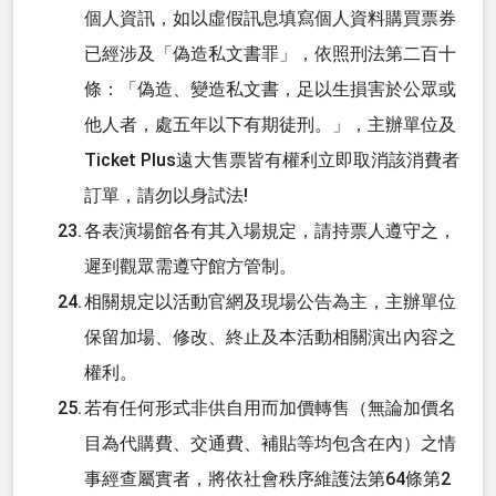
個人資訊，如以虛假訊息填寫個人資料購買票券
已經涉及「偽造私文書罪」，依照刑法第二百十
條：「偽造、變造私文書，足以生損害於公眾或
他人者，處五年以下有期徒刑。」，主辦單位及
Ticket Plus遠大售票皆有權利立即取消該消費者
訂單，請勿以身試法!
各表演場館各有其入場規定，請持票人遵守之，
遲到觀眾需遵守館方管制。
相關規定以活動官網及現場公告為主，主辦單位
保留加場、修改、終止及本活動相關演出內容之
權利。
若有任何形式非供自用而加價轉售（無論加價名
目為代購費、交通費、補貼等均包含在內）之情
事經查屬實者，將依社會秩序維護法第64條第2