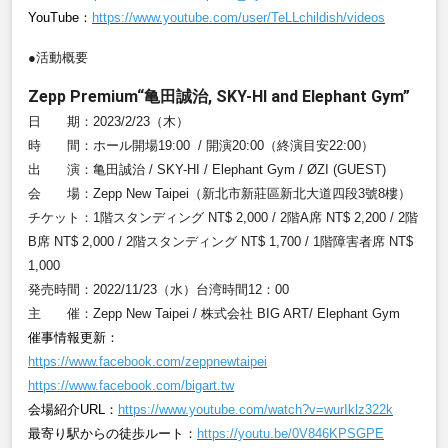
YouTube
：
https://www.youtube.com/user/TeLLchildish/videos
●活動概要
Zepp Premium“亀田誠治, SKY-HI and Elephant Gym”
日 期：2023/2/23（木）
時 間：ホール開場19:00 / 開演20:00（終演目安22:00）
出 演：亀田誠治 / SKY-HI / Elephant Gym / ØZI (GUEST)
会 場：Zepp New Taipei（新北市新莊區新北大道四段3號8樓）
チケット：1階スタンディング NT$ 2,000 / 2階A席 NT$ 2,200 / 2階
B席 NT$ 2,000 / 2階スタンディング NT$ 1,700 / 1階障害者席 NT$
1,000
発売時間：2022/11/23（水）台湾時間12：00
主 催：Zepp New Taipei / 株式会社 BIG ART/ Elephant Gym
催事情報更新：
https://www.facebook.com/zeppnewtaipei
https://www.facebook.com/bigart.tw
会場紹介URL：
https://www.youtube.com/watch?v=wurIklz322k
最寄り駅からの徒歩ルート
：
https://youtu.be/0V846KPSGPE