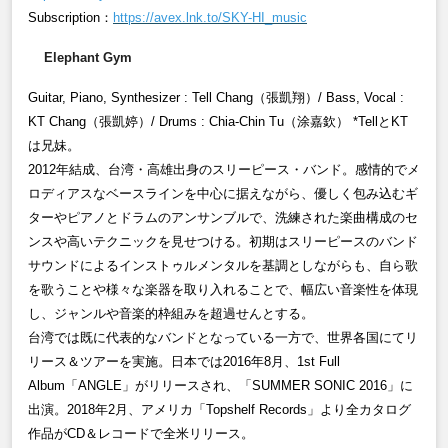
Subscription：
https://avex.lnk.to/SKY-HI_music
Elephant Gym
Guitar, Piano, Synthesizer : Tell Chang
（張凱翔）
/ Bass, Vocal :
KT Chang
（張凱婷）
/ Drums : Chia-Chin Tu
（涂嘉欽）
*Tell
とKT
は兄妹。
2012年結成、台湾・高雄出身のスリーピース・バンド。感情的でメ
ロディアスなベースラインを中心に据えながら、優しく包み込むギ
ターやピアノとドラムのアンサンブルで、洗練された楽曲構成のセ
ンスや高いテクニックを見せつける。初期はスリーピースのバンド
サウンドによるインストゥルメンタルを基調としながらも、自ら歌
を歌うことや様々な楽器を取り入れることで、幅広い音楽性を体現
し、ジャンルや音楽的枠組みを超過せんとする。
台湾では既に代表的なバンドとなっている一方で、世界各国にてリ
リース＆ツアーを実施。日本では2016
年
8
月、
1st Full
Album
「
ANGLE
」がリリースされ、「
SUMMER SONIC 2016
」に
出演。
2018
年
2
月、アメリカ「
Topshelf Records
」より全カタログ
作品が
CD＆レコードで全米リリース。