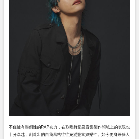
不僅擁有壓倒性的RAP功力，在歌唱舞蹈及音樂製作領域上的表現也
十分卓越，創造出的自我風格往往充滿豐富娛樂性。如今更身兼藝人