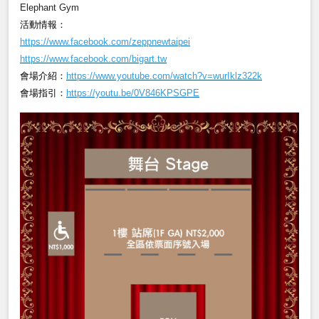
Elephant Gym
活動情報：
https://www.facebook.com/zeppnewtaipei
https://www.facebook.com/bigart.tw
會場介紹：
https://www.youtube.com/watch?v=wurIklz322k
會場指引：
https://youtu.be/0V846KPSGPE