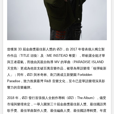
曾獲第 33 屆金曲獎最佳新人獎的 ØZI，自 2017 年發表個人獨立製
作作品〈TITLE 頭銜〉及〈ME INSTEAD 奪愛〉，即嶄露全能才華
與王者霸氣，而後由其親自執導 MV 的單曲〈PARADISE ISLAND
天堂島〉更成為他首支破百萬音樂作品，被譽為華語樂壇「核彈級新
人」；同年，ØZI 與米奇林、剃刀蔣成立新樂園 Forbidden
Paradise，致力推廣臺灣 R&B 音樂文化，至今已是華語樂壇深具影
響力的音樂廠牌。
2018
年，ØZI 發行首張個人全創作專輯《ØZI：The Album》，備受
市場與樂壇肯定，一舉入圍第三十屆金曲獎最佳新人獎、最佳國語男
歌手獎、最佳單曲製作人獎、最佳編曲人獎、最佳國語專輯獎、年度