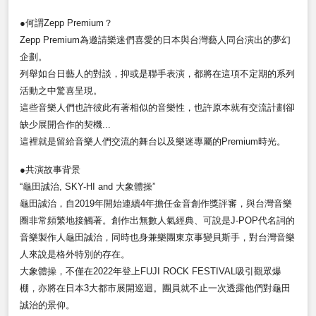
●何謂Zepp Premium？
Zepp Premium
為邀請樂迷們喜愛的日本與台灣藝人同台演出的夢幻
企劃。
列舉如台日藝人的對談，抑或是聯手表演，都將在這項不定期的系列
活動之中驚喜呈現。
這些音樂人們也許彼此有著相似的音樂性，也許原本就有交流計劃卻
缺少展開合作的契機...
這裡就是留給音樂人們交流的舞台以及樂迷專屬的Premium時光。
●共演故事背景
“
龜田誠治
,
SKY-HI
and
大象體操
”
龜田誠治，自2019年開始連續4年擔任金音創作獎評審，與台灣音樂
圈非常頻繁地接觸著。創作出無數人氣經典、可說是J-POP代名詞的
音樂製作人龜田誠治，同時也身兼樂團東京事變貝斯手，對台灣音樂
人來說是格外特別的存在。
大象體操，不僅在2022年登上FUJI ROCK FESTIVAL吸引觀眾爆
棚，亦將在日本3大都市展開巡迴。團員就不止一次透露他們對龜田
誠治的景仰。