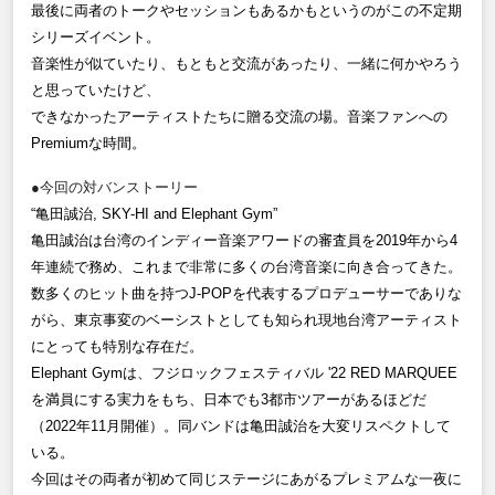
最後に両者のトークやセッションもあるかもというのがこの不定期
シリーズイベント。
音楽性が似ていたり、もともと交流があったり、一緒に何かやろう
と思っていたけど、
できなかったアーティストたちに贈る交流の場。音楽ファンへの
Premium
な時間。
●今回の対バンストーリー
“亀田誠治, SKY-HI and Elephant Gym”
亀田誠治は台湾のインディー音楽アワードの審査員を
2019
年から
4
年連続で務め、これまで非常に多くの台湾音楽に向き合ってきた。
数多くのヒット曲を持つ
J-POPを代表するプロデューサーでありな
がら、東京事変のベーシストとしても知られ現地台湾アーティスト
にとっても特別な存在だ。
Elephant Gym
は、フジロックフェスティバル
'22 RED MARQUEE
を満員にする実力をもち、日本でも
3
都市ツアーがあるほどだ
（
2022
年11月開催）。同バンドは亀田誠治を大変リスペクトして
いる。
今回はその両者が初めて同じステージにあがるプレミアムな一夜に