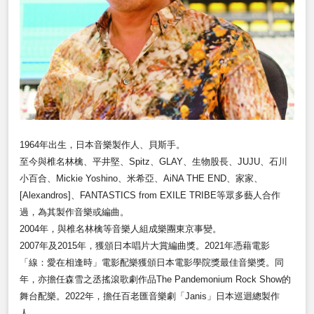
1964年出生，日本音樂製作人、貝斯手。
至今與椎名林檎、平井堅、Spitz、GLAY、生物股長、JUJU、石川
小百合、Mickie Yoshino、米希亞、AiNA THE END、家家、
[Alexandros]、FANTASTICS from EXILE TRIBE等眾多藝人合作
過，為其製作音樂或編曲。
2004
年，與椎名林檎等音樂人組成樂團東京事變。
2007
年及2015年，獲頒日本唱片大賞編曲獎。2021年憑藉電影
「線：愛在相逢時」電影配樂獲頒日本電影學院獎最佳音樂獎。同
年，亦擔任森雪之丞搖滾歌劇作品The Pandemonium Rock Show的
舞台配樂。2022年，擔任百老匯音樂劇「Janis」日本巡迴總製作
人。