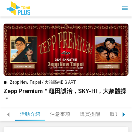
Zepp New Taipei / 大鴻藝術BIG ART
Zepp Premium＂龜田誠治，SKY-HI，大象體操
＂
活動介紹
注意事項
購買提醒
取票方式