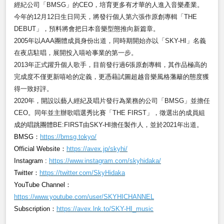
經紀公司「BMSG」的CEO，培育更多有才華的人進入音樂產業。
今年的12月12日生日同天，將發行個人第六張作原創專輯「THE
DEBUT」，預料將會把日本音樂型態推向新篇章。
2005
年以AAA團體成員身份出道，同時期開始亦以「SKY-HI」名義
在夜店駐唱，展開投入嘻哈事業的第一步。
2013
年正式躍升個人歌手，目前發行過6張原創專輯，其作品極高的
完成度不僅更新嘻哈的定義，更憑藉試圖超越音樂風格藩籬的態度獲
得一致好評。
2020年，開設以藝人經紀及唱片發行為業務的公司「BMSG」並擔任
CEO。同年並主辦歌唱選秀比賽「THE FIRST」，徵選出的成員組
成的唱跳團體BE:FIRST由SKY-HI擔任製作人，並於2021年出道。
BMSG
：
https://bmsg.tokyo/
Official Website：
https://avex.jp/skyhi/
Instagram :
https://www.instagram.com/skyhidaka/
Twitter
：
https://twitter.com/SkyHidaka
YouTube Channel
：
https://www.youtube.com/user/SKYHICHANNEL
Subscription：
https://avex.lnk.to/SKY-HI_music