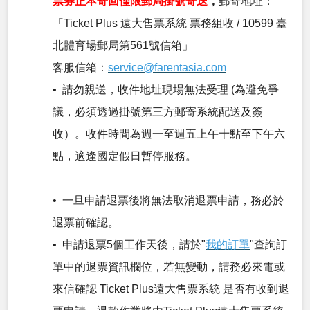
票券正本寄回僅限郵局掛號寄送
，
郵寄地址：
「Ticket Plus 遠大售票系統 票務組收 / 10599 臺
北體育場郵局第561號信箱」
客服信箱：
service@farentasia.com
• 請勿親送，收件地址現場無法受理 (為避免爭
議，必須透過掛號第三方郵寄系統配送及簽
收）。收件時間為週一至週五上午十點至下午六
點，適逢國定假日暫停服務。
• 一旦申請退票後將無法取消退票申請，務必於
退票前確認。
• 申請退票5個工作天後，請於"
我的訂單
"查詢訂
單中的退票資訊欄位，若無變動，請務必來電或
來信確認 Ticket Plus遠大售票系統 是否有收到退