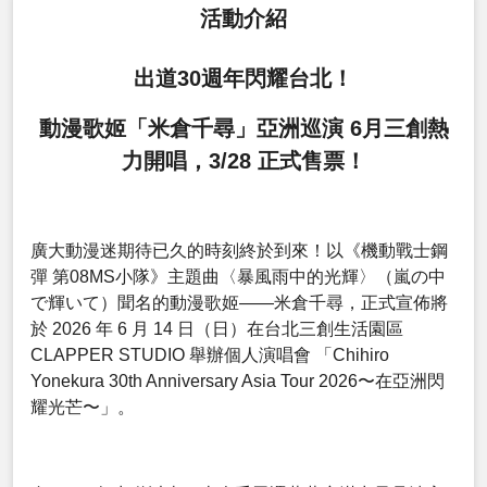
活動介紹
出道30週年閃耀台北！
動漫歌姬「米倉千尋」亞洲巡演 6月三創熱
力開唱，3/28 正式售票！
廣大動漫迷期待已久的時刻終於到來！以《機動戰士鋼
彈 第08MS小隊》主題曲〈暴風雨中的光輝〉（嵐の中
で輝いて）聞名的動漫歌姬——米倉千尋，正式宣佈將
於 2026 年 6 月 14 日（日）在台北三創生活園區
CLAPPER STUDIO 舉辦個人演唱會 「Chihiro
Yonekura 30th Anniversary Asia Tour 2026〜在亞洲閃
耀光芒〜」。