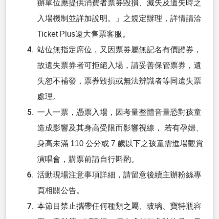
辦單位應提供消費者票券毀損、滅失及遺失時之
入場機制並詳加說明。」之規定辦理，詳情請洽
Ticket Plus遠大售票客服。
站位無指定席位，又因票券屬無記名有價證券，
故遺失票券者可拒絕入場，請妥善保管票券，遺
失恕不補發，票券毀損或無法辨識者等同遺失票
處理。
一人一票，憑票入場，因考量整體音量恐對孩童
造成影響及其身高受限而影響視線， 若有孕婦、
身高未滿 110 公分或 7 歲以下之孩童需進場觀賞
演唱會，購票前請自行斟酌。
活動現場注意事項詳細，請留意後續主辦粉絲專
頁相關公告。
本節目禁止攜帶任何種類之屬、玻璃、寶特瓶容