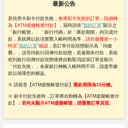
最新公告
若信用卡刷卡付款失敗，
會將刷卡失敗的訂單，陸續轉
為【ATM虛擬帳號付款】
，屆時請依"
我的訂單
"顯示之
「銀行帳號」、「銀行代碼」於「匯款期限」內完成付
款，系統將以款項實際入帳時間為準，
請於繳費後一小
時至"
我的訂單
"確認
，若訂單付款狀態顯示為「待繳
費」，須等待銀行回傳付款狀態；若逾期未付款，系統
收到銀行回傳付款狀態後將自動取消該筆訂單並顯示
「付款失敗」，各家銀行轉帳入帳時間不同，請盡早繳
款以保障您的權益。
※ 請留意【ATM虛擬帳號付款】
匯款期限為15分鐘
。
※ 刷卡付款失敗時，訂單將自動轉為【ATM虛擬帳號付
款】；
若尚未顯示ATM虛擬帳號，請重整訂單頁面
。