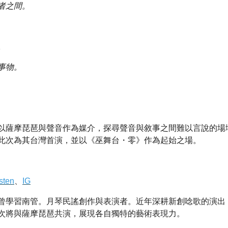
者之間。
。
事物。
以薩摩琵琶與聲音作為媒介，探尋聲音與敘事之間難以言說的場
此次為其台灣首演，並以《巫舞台・零》作為起始之場。
ten
、
IG
學習南管。月琴民謠創作與表演者。近年深耕新創唸歌的演出 ，
次將與薩摩琵琶共演，展現各自獨特的藝術表現力。