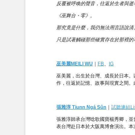
反覆被呼喚的聲音，往返於生者與逝
《巫舞台・零》。
那究竟是什麼，我仍無法用言語說清
只是試著觸碰那些確實存在於那裡的
巫美麗MEILI WU
｜
FB
、
IG
巫美麗，出生於台灣、成長於日本。
作，往返於記憶、故事與現實之間。
張雅淳 Tiunn Ngá Sûn
｜
試聽連結Lis
張雅淳師承台灣唸歌國寶楊秀卿，並曾
表台灣赴日本於大阪萬博會演出。本