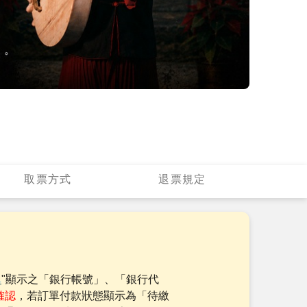
取票方式
退票規定
單
"顯示之「銀行帳號」、「銀行代
確認
，若訂單付款狀態顯示為「待繳