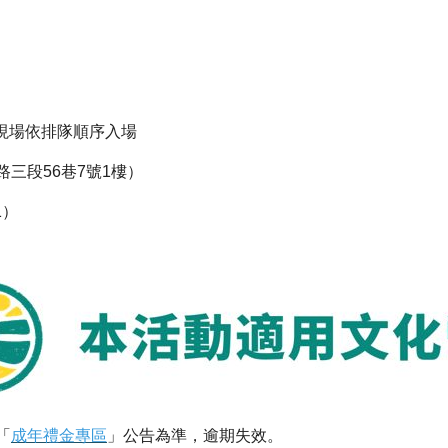
:30，現場依排隊順序入場
三段56巷7號1樓）
1）
「
成年禮金專區
」公告為準，逾期失效。