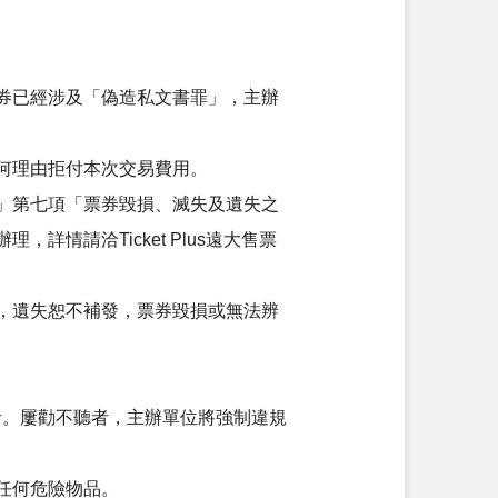
券已經涉及「偽造私文書罪」，主辦
何理由拒付本次交易費用。
」第七項「票券毀損、滅失及遺失之
情請洽Ticket Plus遠大售票
，遺失恕不補發，票券毀損或無法辨
音。屢勸不聽者，主辦單位將強制違規
任何危險物品。