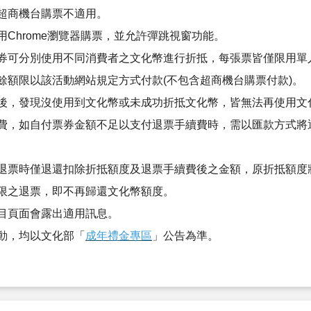
超商機台購票不適用。
Chrome瀏覽器購票，並允許彈跳視窗功能。
券可分別使用不同消費者之文化幣進行折抵，每張票皆僅限用單
餘額限以該活動網站規定方式付款(不包含超商機台購票付款)。
後，發現沒使用到文化幣或未成功折抵文化幣，皆無法再使用文化幣
費，如自付票券金額不足以支付退票手續費時，需以匯款方式將
退票時僅退還扣除折抵額度及退票手續費後之金額，原折抵額度
限之退票，即不再歸還文化幣額度。
目頁面會露出適用訊息。
動，均以文化部「
成年禮金專區
」公告為準。