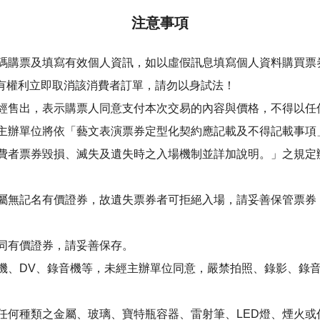
注意事項
碼購票及填寫有效個人資訊，如以虛假訊息填寫個人資料購買票
大售票皆有權利立即取消該消費者訂單，請勿以身試法！
經售出，表示購票人同意支付本次交易的內容與價格，不得以任
主辦單位將依「藝文表演票券定型化契約應記載及不得記載事項
者票券毀損、滅失及遺失時之入場機制並詳加說明。」之規定辦理，詳
屬無記名有價證券，故遺失票券者可拒絕入場，請妥善保管票券
同有價證券，請妥善保存。
機、DV、錄音機等，未經主辦單位同意，嚴禁拍照、錄影、錄
任何種類之金屬、玻璃、寶特瓶容器、雷射筆、LED燈、煙火或