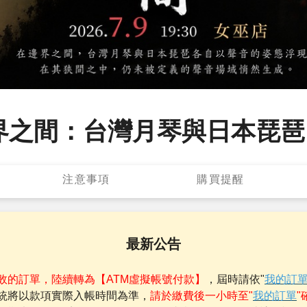
界之間：台灣月琴與日本琵琶
注意事項
購買提醒
最新公告
敗的訂單，陸續轉為【ATM虛擬帳號付款】
，屆時請依"
我的訂
統將以款項實際入帳時間為準，
請於繳費後一小時至"
我的訂單
"