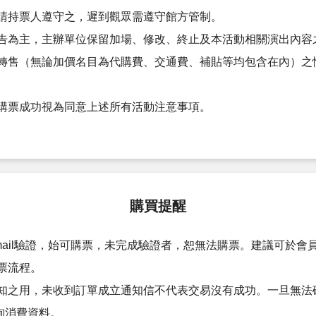
請持票人遵守之，遲到觀眾需遵守館方管制。
告為主，主辦單位保留加場、修改、終止及本活動相關演出內容
轉售（無論加價名目為代購費、交通費、補貼等均包含在內）之
。
購票成功視為同意上述所有活動注意事項。
購買提醒
ail驗證，始可購票，未完成驗證者，恕無法購票。建議可於會員
票流程。
知之用，未收到訂單成立通知信不代表交易沒有成功。一旦無法
詢消費資料。