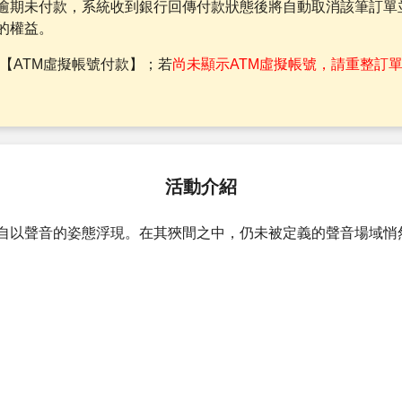
逾期未付款，系統收到銀行回傳付款狀態後將自動取消該筆訂單
的權益。
【ATM虛擬帳號付款】；若
尚未顯示ATM虛擬帳號，請重整訂
活動介紹
自以聲音的姿態浮現。在其狹間之中，仍未被定義的聲音場域悄