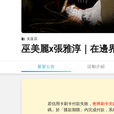
女巫店
巫美麗x張雅淳｜在邊
最新公告
活動介紹
若信用卡刷卡付款失敗，
會將刷卡失
碼」於「匯款期限」內完成付款，系