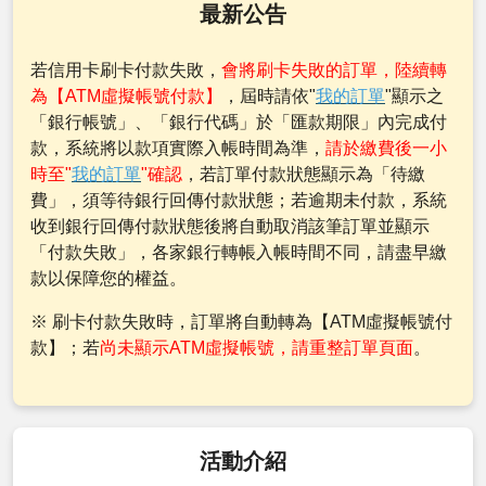
最新公告
若信用卡刷卡付款失敗，
會將刷卡失敗的訂單，陸續轉
為【ATM虛擬帳號付款】
，屆時請依"
我的訂單
"顯示之
「銀行帳號」、「銀行代碼」於「匯款期限」內完成付
款，系統將以款項實際入帳時間為準，
請於繳費後一小
時至"
我的訂單
"確認
，若訂單付款狀態顯示為「待繳
費」，須等待銀行回傳付款狀態；若逾期未付款，系統
收到銀行回傳付款狀態後將自動取消該筆訂單並顯示
「付款失敗」，各家銀行轉帳入帳時間不同，請盡早繳
款以保障您的權益。
※ 刷卡付款失敗時，訂單將自動轉為【ATM虛擬帳號付
款】；若
尚未顯示ATM虛擬帳號，請重整訂單頁面
。
活動介紹