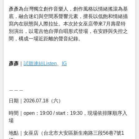
彥彥為台灣獨立創作音樂人，創作風格以情緒搖滾為基
底，融合迷幻與空間系聲響元素，擅長以低飽和情緒描
寫內在狀態與人際拉扯。本次於女巫店帶來7月壽星特
別演出，以電吉他自彈自唱形式登場，在安靜與失控之
間，構成一場近距離的聲音紀錄。
彥彥
｜
試聽連結Listen
、
IG
＿＿＿
日期｜2026.07.18（六）
時間｜open：19:00 / start：19:30，現場依排隊順序入
場
地點｜女巫店（台北市大安區新生南路三段56巷7號1