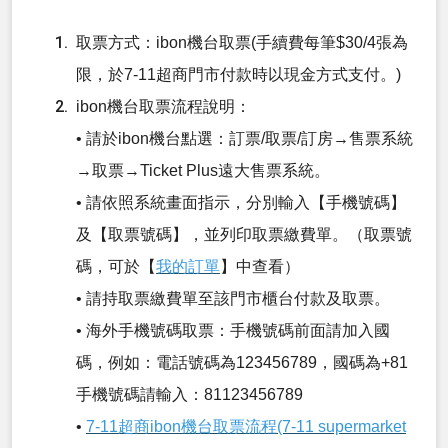
取票方式：ibon機台取票(手續費每筆$30/4張為
限，於7-11超商門市付款時以現金方式支付。)
ibon機台取票流程說明：
• 請於ibon機台點選：訂票/取票/訂房→售票系統
→取票→Ticket Plus遠大售票系統。
• 請依照系統畫面指示，分別輸入【手機號碼】
及【取票號碼】，並列印取票繳費單。（取票號
碼，可於【
我的訂單
】中查看）
• 請持取票繳費單至該門市櫃台付款及取票。
• 海外手機號碼取票：手機號碼前面請加入國
碼，例如：電話號碼為123456789，國碼為+81
手機號碼請輸入：81123456789
•
7-11超商ibon機台取票流程(7-11 supermarket