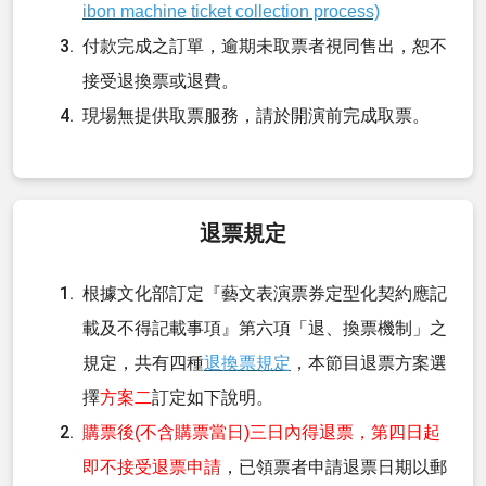
ibon machine ticket collection process)
付款完成之訂單，逾期未取票者視同售出，恕不
接受退換票或退費。
現場無提供取票服務，請於開演前完成取票。
退票規定
根據文化部訂定『藝文表演票券定型化契約應記
載及不得記載事項』第六項「退、換票機制」之
規定，共有四種
退換票規定
，本節目退票方案選
擇
方案二
訂定如下說明。
購票後(不含購票當日)三日內得退票，第四日起
即不接受退票申請
，已領票者申請退票日期以郵