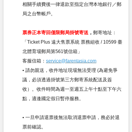
相關手續費後一律退款至指定台灣本地銀行／郵
局之台幣帳戶。
票券正本寄回僅限郵局掛號寄送
，
郵寄地址：
「Ticket Plus 遠大售票系統 票務組收 / 10599 臺
北體育場郵局第561號信箱」
客服信箱：
service@farentasia.com
• 請勿親送，收件地址現場無法受理 (為避免爭
議，必須透過掛號第三方郵寄系統配送及簽
收）。收件時間為週一至週五上午十點至下午六
點，適逢國定假日暫停服務。
• 一旦申請退票後無法取消退票申請，務必於退
票前確認。