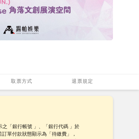
取票方式
退票規定
示之「銀行帳號 」、「銀行代碼 」於
若訂單付款狀態顯示為「待繳費」，