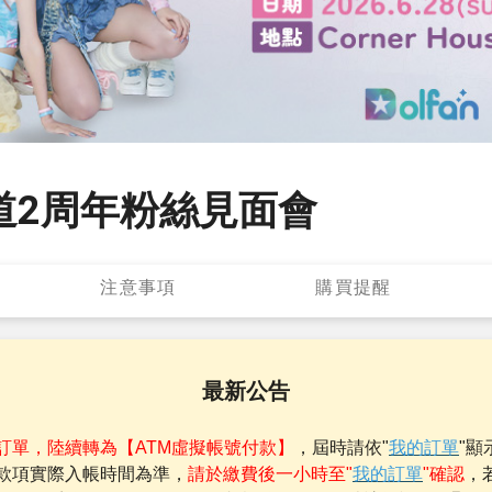
出道2周年粉絲見面會
注意事項
購買提醒
最新公告
訂單，陸續轉為【ATM虛擬帳號付款】
，屆時請依"
我的訂單
"顯
款項實際入帳時間為準，
請於繳費後一小時至"
我的訂單
"確認
，