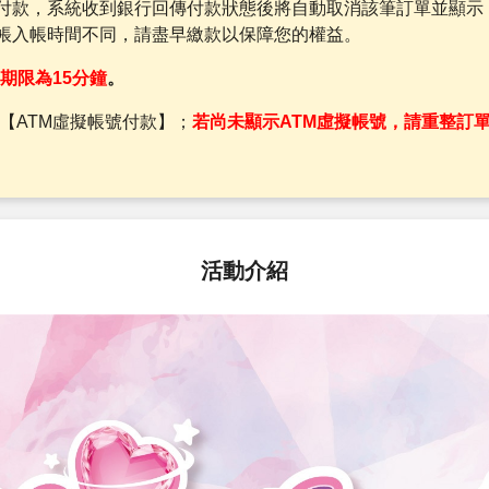
付款，系統收到銀行回傳付款狀態後將自動取消該筆訂單並顯示
帳入帳時間不同，請盡早繳款以保障您的權益。
期限為15分鐘
。
【ATM虛擬帳號付款】；
若尚未顯示ATM虛擬帳號，請重整訂
活動介紹