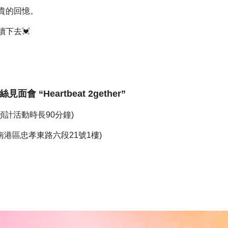
貴的回憶
。
下去💓
會 “Heartbeat 2gether”
0 (預計活動時長90分鐘)
北市南港區忠孝東路六段21號1樓)