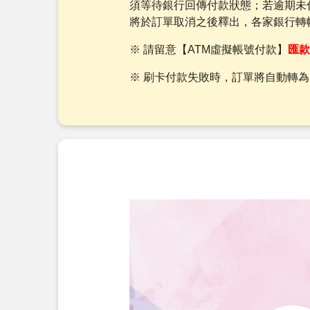
須等待銀行回傳付款狀態；若逾期未
將於訂單取消之後釋出，各家銀行轉
※ 請留意【ATM虛擬帳號付款】
匯款
※ 刷卡付款失敗時，訂單將自動轉為