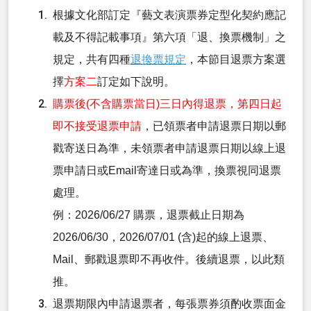
根據文化部訂定『藝文表演票券定型化契約應記
載及不得記載事項』第六項「退、換票機制」之
規定，共有四種
退換票規定
，本節目退票方案選
擇
方案二
訂定如下說明。
購票後(不含購票當日)三日內得退票，第四日起
即不接受退票申請
，已領票者申請退票日期以郵
戳寄送日為準，未領票者申請退票日期以線上退
票申請日或Email寄達日或為準，換票視同退票
處理。
例：2026/06/27 購票，退票截止日期為
2026/06/30，2026/07/01 (含)起的線上退票、
Mail、郵戳退票即不再收件。後續退票，以此類
推。
退票期限內申請退票者，每張票券須酌收票面金