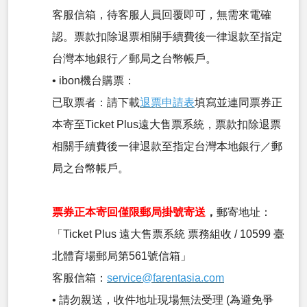
客服信箱，待客服人員回覆即可，無需來電確
認。票款扣除退票相關手續費後一律退款至指定
台灣本地銀行／郵局之台幣帳戶。
• ibon機台購票：
已取票者：請下載
退票申請表
填寫並連同票券正
本寄至Ticket Plus遠大售票系統，票款扣除退票
相關手續費後一律退款至指定台灣本地銀行／郵
局之台幣帳戶。
票券正本寄回僅限郵局掛號寄送
，
郵寄地址：
「Ticket Plus 遠大售票系統 票務組收 / 10599 臺
北體育場郵局第561號信箱」
客服信箱：
service@farentasia.com
• 請勿親送，收件地址現場無法受理 (為避免爭