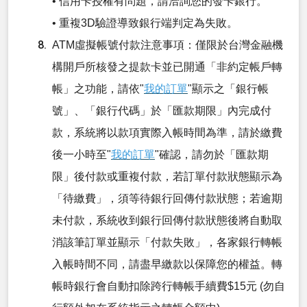
• 信用卡授權有問題，請洽詢您的發卡銀行。
• 重複3D驗證導致銀行端判定為失敗。
ATM虛擬帳號付款注意事項：僅限於台灣金融機
構開戶所核發之提款卡並已開通「非約定帳戶轉
帳」之功能，請依"
我的訂單
"顯示之「銀行帳
號」、「銀行代碼」於「匯款期限」內完成付
款，系統將以款項實際入帳時間為準，請於繳費
後一小時至"
我的訂單
"確認，請勿於「匯款期
限」後付款或重複付款，若訂單付款狀態顯示為
「待繳費」，須等待銀行回傳付款狀態；若逾期
未付款，系統收到銀行回傳付款狀態後將自動取
消該筆訂單並顯示「付款失敗」，各家銀行轉帳
入帳時間不同，請盡早繳款以保障您的權益。轉
帳時銀行會自動扣除跨行轉帳手續費$15元 (勿自