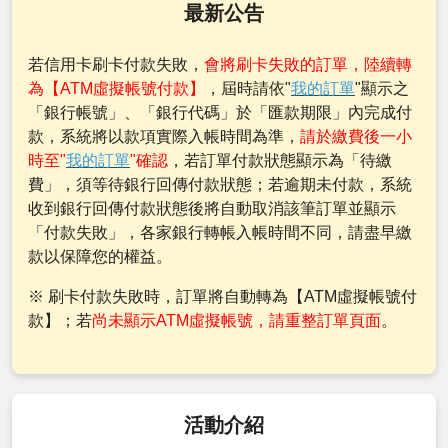
最新公告
若信用卡刷卡付款失敗，
會將刷卡失敗的訂單，陸續轉
為【ATM虛擬帳號付款】
，屆時請依"
我的訂單
"顯示之
「銀行帳號」、「銀行代碼」於「匯款期限」內完成付
款，系統將以款項實際入帳時間為準，
請於繳費後一小
時至"
我的訂單
"確認
，若訂單付款狀態顯示為「待繳
費」，須等待銀行回傳付款狀態；若逾期未付款，系統
收到銀行回傳付款狀態後將自動取消該筆訂單並顯示
「付款失敗」，各家銀行轉帳入帳時間不同，請盡早繳
款以保障您的權益。
※ 刷卡付款失敗時，訂單將自動轉為【ATM虛擬帳號付
款】；若
尚未顯示ATM虛擬帳號，請重整訂單頁面
。
活動介紹