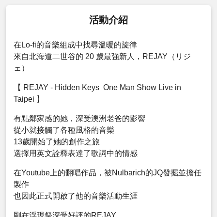
活動介紹
在Lo-fi的音樂組成中找尋溫暖的旋律
來自北海道二世谷的 20 歲最強新人，REJAY（リジ
ェ）
【 REJAY - Hidden Keys One Man Show Live in
Taipei 】
有點鄰家感的她，深受澳洲老爸的影響
從小就接觸了各種風格的音樂
13歲開始了她的創作之旅
選擇用英文詮釋表達了歌詞中的情感
在Youtube上的翻唱作品，被Nulbarich的JQ發掘並擔任
製作
也因此正式開啟了他的音樂活動生涯
剛在浮現祭深受好評的REJAY