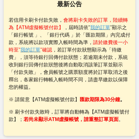
最新公告
若信用卡刷卡付款失敗，
會將刷卡失敗的訂單，陸續轉
為【ATM虛擬帳號付款】
，屆時請依"
我的訂單
"顯示之
「銀行帳號 」、「銀行代碼 」於「匯款期限」內完成付
款，系統將以款項實際入帳時間為準，
請於繳費後一小
時至"
我的訂單
"確認
，若訂單付款狀態顯示為「待繳
費」，須等待銀行回傳付款狀態；若逾期未付款，系統
收到銀行回傳付款狀態後將自動取消該筆訂單並顯示
「付款失敗」，會員帳號之購票額度將於訂單取消之後
釋出，各家銀行轉帳入帳時間不同，請盡早繳款以保障
您的權益。
※ 請留意【ATM虛擬帳號付款】
匯款期限為30分鐘
。
※ 刷卡付款失敗時，訂單將自動轉為【ATM虛擬帳號付
款】；
若尚未顯示ATM虛擬帳號，請重整訂單頁面
。