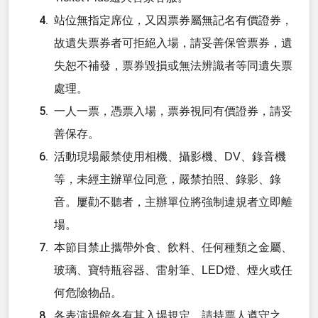
站位無指定席位，又因票券屬無記名有價證券，
故遺失票券者可拒絕入場，請妥善保管票券，遺
失恕不補發，票券毀損或無法辨識者等同遺失票
處理。
一人一票，憑票入場，票券視同有價證券，請妥
善保存。
活動現場嚴禁使用相機、攝影機、DV、錄音機
等，未經主辦單位同意，嚴禁拍照、錄影、錄
音。屢勸不聽者，主辦單位將強制違規者立即離
場。
本節目禁止攜帶外食、飲料、任何種類之金屬、
玻璃、寶特瓶容器、雷射筆、LED燈、煙火或任
何危險物品。
各表演場館各有其入場規定，請持票人遵守之，