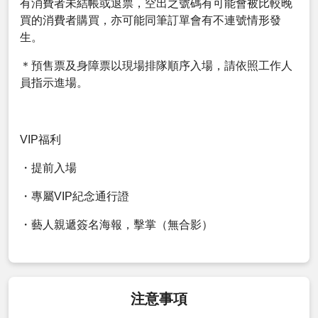
有消費者未結帳或退票，空出之號碼有可能會被比較晚
買的消費者購買，亦可能同筆訂單會有不連號情形發
生。
＊預售票及身障票以現場排隊順序入場，請依照工作人
員指示進場。
VIP福利
・提前入場
・專屬VIP紀念通行證
・藝人親遞簽名海報，擊掌（無合影）
注意事項