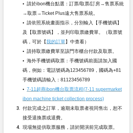
• 請於ibon機台點選：訂票/取票/訂房→售票系統
→取票→Ticket Plus遠大售票系統。
• 請依照系統畫面指示，分別輸入【手機號碼】
及【取票號碼】，並列印取票繳費單。（取票號
碼，可於【
我的訂單
】中查看）
• 請持取票繳費單至該門市櫃台付款及取票。
• 海外手機號碼取票：手機號碼前面請加入國
碼，例如：電話號碼為123456789，國碼為+81
手機號碼請輸入：81123456789
•
7-11超商ibon機台取票流程(7-11 supermarket
ibon machine ticket collection process)
付款完成之訂單，逾期未取票者視同售出，恕不
接受退換票或退費。
現場無提供取票服務，請於開演前完成取票。