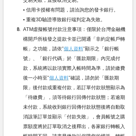
交易失敗，直接取消交易。
• 信用卡授權有問題，請洽詢您的發卡銀行。
• 重複3D驗證導致銀行端判定為失敗。
ATM虛擬帳號付款注意事項：僅限於台灣金融機
構開戶所核發之提款卡並已開通「非約定帳戶轉
帳」之功能，請依"
個人資料
"顯示之「銀行帳
號」、「銀行代碼」於「匯款期限」內完成付
款，系統將以款項實際入帳時間為準，請於繳費
後一小時至"
個人資料
"確認，請勿於「匯款期
限」後付款或重複付款，若訂單付款狀態顯示為
「待繳費」，須等待銀行回傳付款狀態；若逾期
未付款，系統收到銀行回傳付款狀態後將自動取
消該筆訂單並顯示「付款失敗」，會員帳號之購
票額度將於訂單取消之後釋出，各家銀行轉帳入