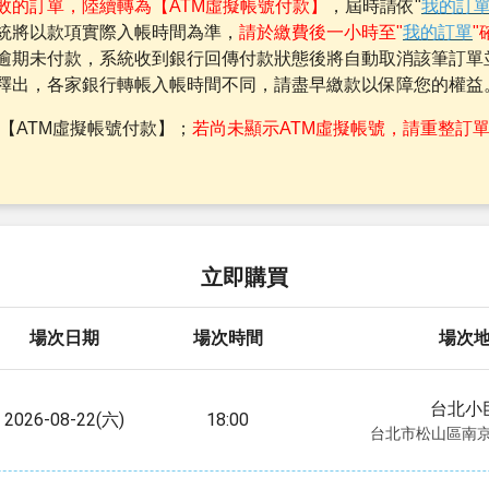
敗的訂單，陸續轉為【ATM虛擬帳號付款】
，屆時請依"
我的訂
統將以款項實際入帳時間為準，
請於繳費後一小時至"
我的訂單
"
逾期未付款，系統收到銀行回傳付款狀態後將自動取消該筆訂單
釋出，各家銀行轉帳入帳時間不同，請盡早繳款以保障您的權益
【ATM虛擬帳號付款】；
若尚未顯示ATM虛擬帳號，請重整訂
立即購買
場次日期
場次時間
場次
台北小
2026-08-22(六)
18:00
台北市松山區南京