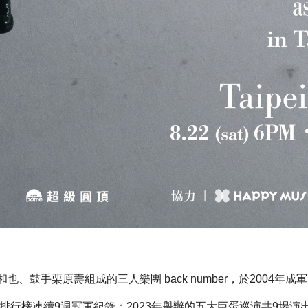
鼓手栗原壽組成的三人樂團 back number，於2004年成
流排行榜連續9週冠軍紀錄；2023年舉辦的五大巨蛋巡演共9場演