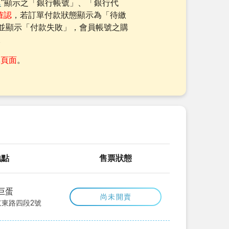
單
"顯示之「銀行帳號」、「銀行代
確認
，若訂單付款狀態顯示為「待繳
並顯示「付款失敗」，會員帳號之購
。
單頁面
。
地點
售票狀態
巨蛋
尚未開賣
東路四段2號