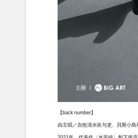
【back number】
由主唱／吉他清水依与吏、貝斯小島和也、
2021年，代表作〈水平線〉創下串