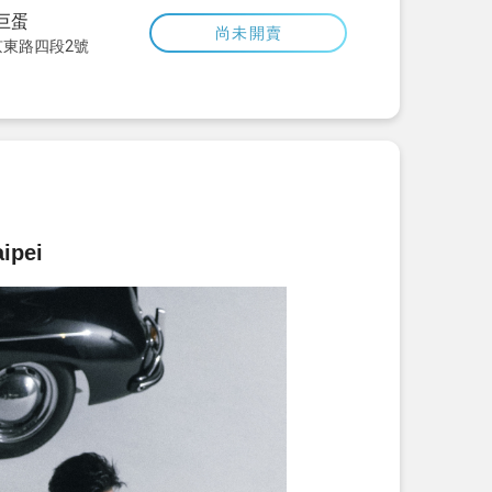
巨蛋
尚未開賣
東路四段2號
ipei